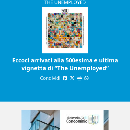
THE UNEMPLOYED
Eccoci arrivati alla 500esima e ultima
vignetta di “The Unemployed”
Condividi: