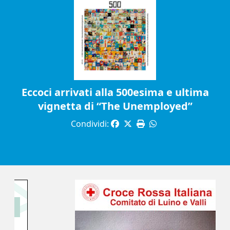
Eccoci arrivati alla 500esima e ultima
vignetta di “The Unemployed”
Condividi: