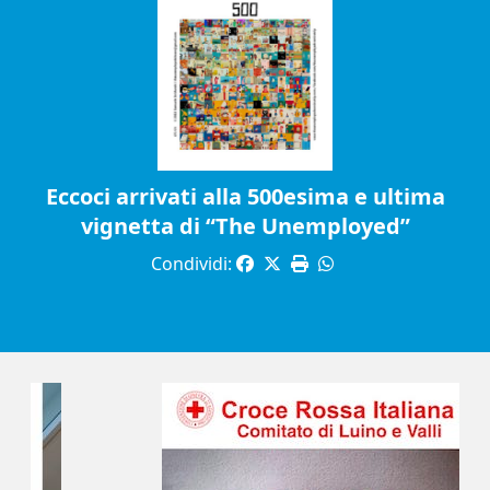
Eccoci arrivati alla 500esima e ultima
vignetta di “The Unemployed”
Condividi: