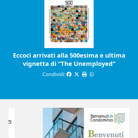
Eccoci arrivati alla 500esima e ultima
vignetta di “The Unemployed”
Condividi: