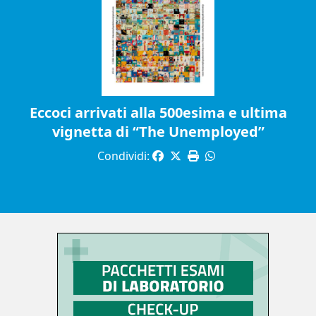
Eccoci arrivati alla 500esima e ultima
vignetta di “The Unemployed”
Condividi: