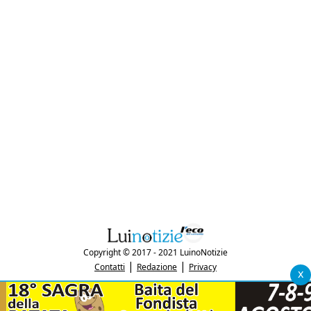
Copyright © 2017 - 2021 LuinoNotizie
|
|
Contatti
Redazione
Privacy
x
"Luinonotizie.it è una testata giornalistica iscritta al Registro Stampa del
tribunale di Varese al n. 5/2017 in data 29/6/2017"