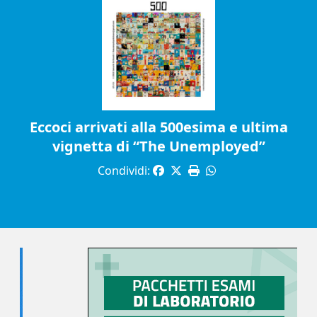
Eccoci arrivati alla 500esima e ultima
vignetta di “The Unemployed”
Condividi: