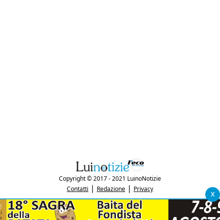
Copyright © 2017 - 2021 LuinoNotizie
|
|
Contatti
Redazione
Privacy
x
"Luinonotizie.it è una testata giornalistica iscritta al Registro Stampa del
tribunale di Varese al n. 5/2017 in data 29/6/2017"