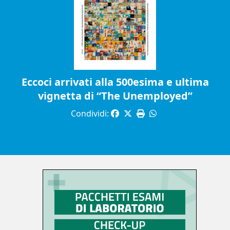
Eccoci arrivati alla 500esima e ultima
vignetta di “The Unemployed”
Condividi: