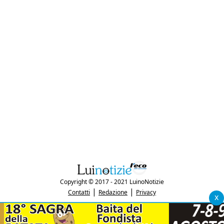
Copyright © 2017 - 2021 LuinoNotizie
|
|
Contatti
Redazione
Privacy
x
"Luinonotizie.it è una testata giornalistica iscritta al Registro Stampa del
tribunale di Varese al n. 5/2017 in data 29/6/2017"