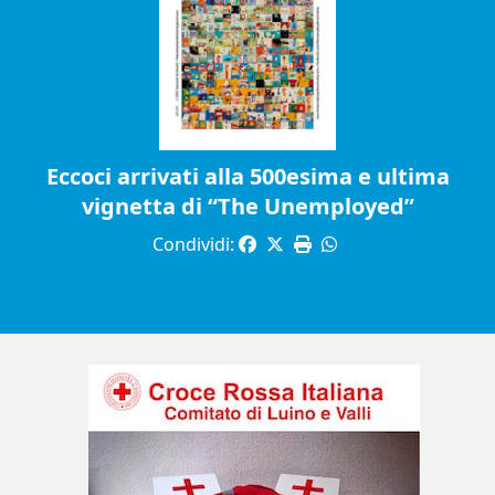
Eccoci arrivati alla 500esima e ultima
vignetta di “The Unemployed”
Condividi: