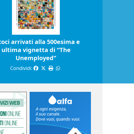
coci arrivati alla 500esima e
ultima vignetta di “The
Unemployed”
Condividi: