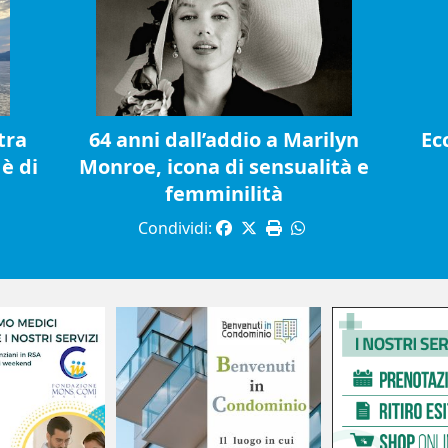
tra
64 anni dall’addio a Marilyn
Ec
è di
Monroe, icona di sensualità e
femminilità
Condividi: