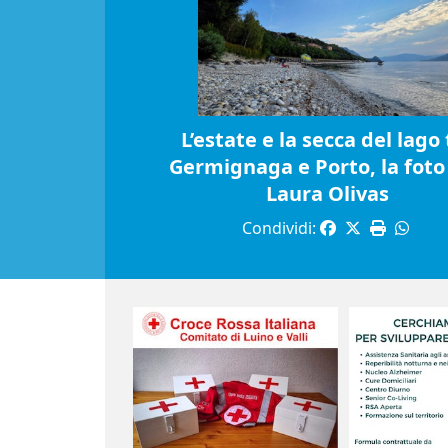
L’estate e la secca del lago 
Germignaga e Porto, la foto 
Laura Olivas
Condividi: