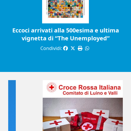
Eccoci arrivati alla 500esima e ultima
vignetta di “The Unemployed”
Condividi: