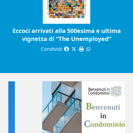
Eccoci arrivati alla 500esima e ultima
vignetta di “The Unemployed”
Condividi: