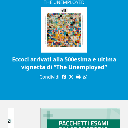
THE UNEMPLOYED
Eccoci arrivati alla 500esima e ultima
vignetta di “The Unemployed”
Condividi: