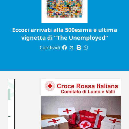
Eccoci arrivati alla 500esima e ultima
vignetta di “The Unemployed”
Condividi: