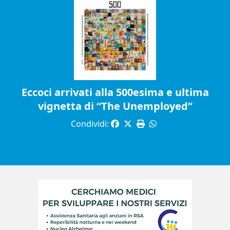
Eccoci arrivati alla 500esima e ultima
vignetta di “The Unemployed”
Condividi: