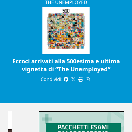
THE UNEMPLOYED
Eccoci arrivati alla 500esima e ultima
vignetta di “The Unemployed”
Condividi: