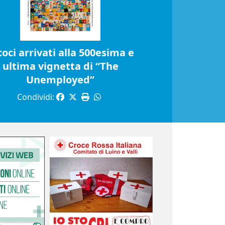
coci arrivati alla 500esima e
ultima vignetta di “The
Unemployed”
Condividi: