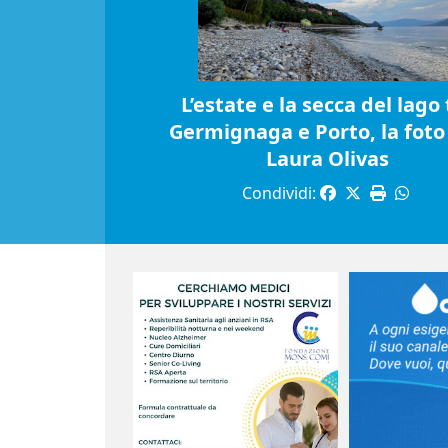
L’estate e la secca del lago 
Germignaga e Porto, la foto 
Laura Olivas
Condividi: