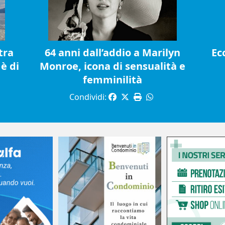
tra
64 anni dall’addio a Marilyn
Ec
è di
Monroe, icona di sensualità e
femminilità
Condividi: