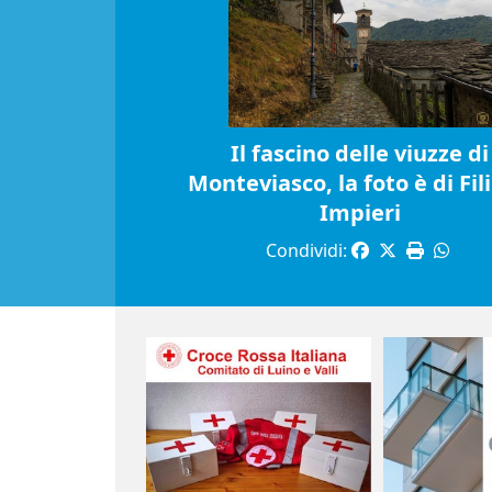
Il fascino delle viuzze di
Monteviasco, la foto è di Fil
Impieri
Condividi: