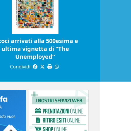
coci arrivati alla 500esima e
ultima vignetta di “The
Unemployed”
Condividi: