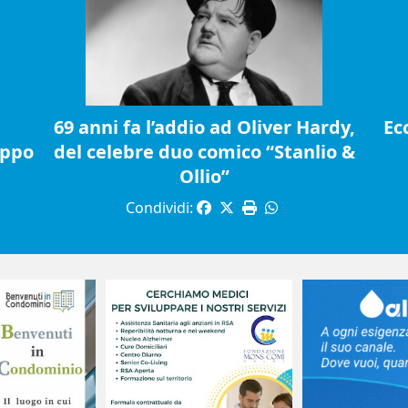
69 anni fa l’addio ad Oliver Hardy,
Ec
ippo
del celebre duo comico “Stanlio &
Ollio”
Condividi: