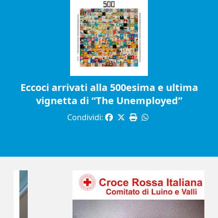
Eccoci arrivati alla 500esima e ultima
vignetta di “The Unemployed”
Condividi: