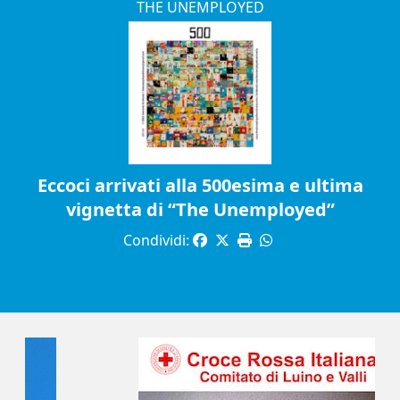
THE UNEMPLOYED
Eccoci arrivati alla 500esima e ultima
vignetta di “The Unemployed”
Condividi: