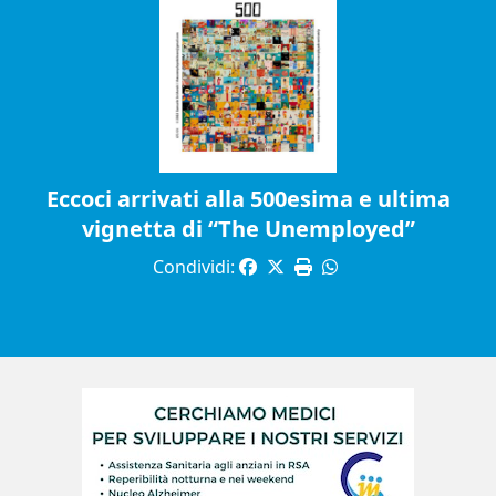
Eccoci arrivati alla 500esima e ultima
vignetta di “The Unemployed”
Condividi: