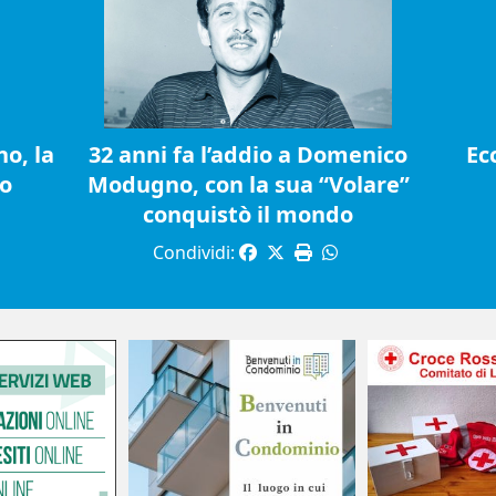
o, la
32 anni fa l’addio a Domenico
Ec
io
Modugno, con la sua “Volare”
conquistò il mondo
Condividi: