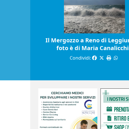
Il Mergozzo a Reno di Leggiun
foto è di Maria Canalicch
Condividi: