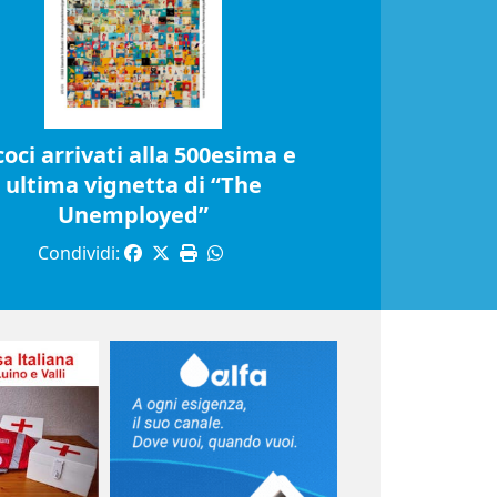
coci arrivati alla 500esima e
ultima vignetta di “The
Unemployed”
Condividi: