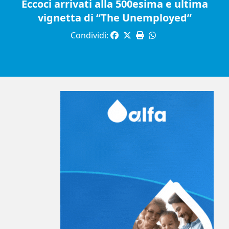
Eccoci arrivati alla 500esima e ultima
vignetta di “The Unemployed”
Condividi: