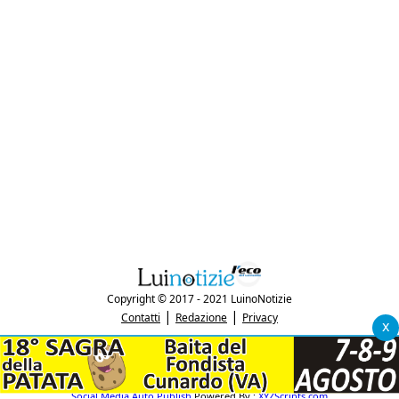
Copyright © 2017 - 2021 LuinoNotizie
|
|
Contatti
Redazione
Privacy
x
"Luinonotizie.it è una testata giornalistica iscritta al Registro Stampa del
tribunale di Varese al n. 5/2017 in data 29/6/2017"
P.IVA: 03433740127
Social Media Auto Publish
Powered By :
XYZScripts.com