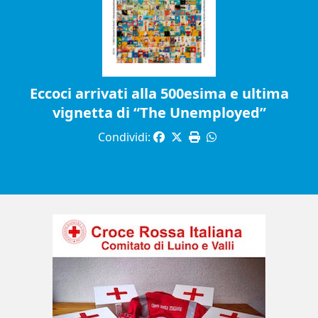
Eccoci arrivati alla 500esima e ultima
vignetta di “The Unemployed”
Condividi: