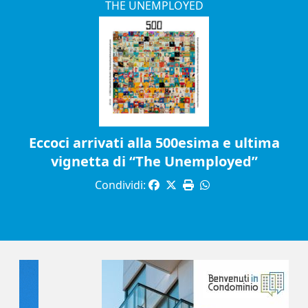
THE UNEMPLOYED
Eccoci arrivati alla 500esima e ultima
vignetta di “The Unemployed”
Condividi: