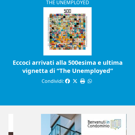
THE UNEMPLOYED
Eccoci arrivati alla 500esima e ultima
vignetta di “The Unemployed”
Condividi: