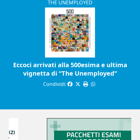
THE UNEMPLOYED
Eccoci arrivati alla 500esima e ultima
vignetta di “The Unemployed”
Condividi: