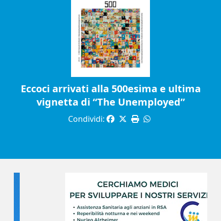
Eccoci arrivati alla 500esima e ultima
vignetta di “The Unemployed”
Condividi: