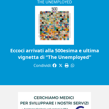
THE UNEMPLOYED
Eccoci arrivati alla 500esima e ultima
vignetta di “The Unemployed”
Condividi: