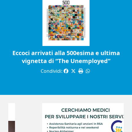
Eccoci arrivati alla 500esima e ultima
vignetta di “The Unemployed”
Condividi: