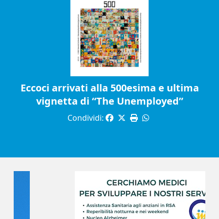
Eccoci arrivati alla 500esima e ultima
vignetta di “The Unemployed”
Condividi: