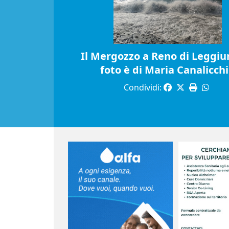
Il Mergozzo a Reno di Leggiun
foto è di Maria Canalicch
Condividi: