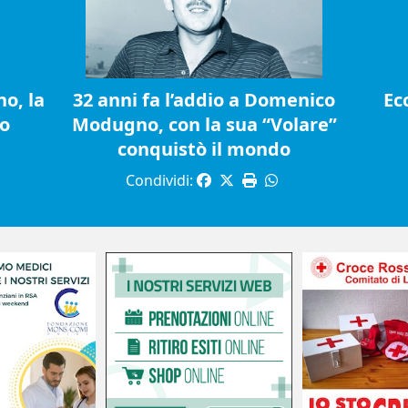
o, la
32 anni fa l’addio a Domenico
Ec
io
Modugno, con la sua “Volare”
conquistò il mondo
Condividi: