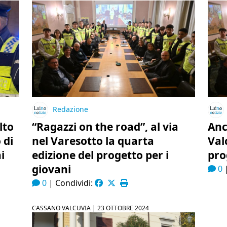
Redazione
lto
“Ragazzi on the road”, al via
Anc
 di
nel Varesotto la quarta
Val
i
edizione del progetto per i
pro
giovani
0
0
|
Condividi:
CASSANO VALCUVIA |
23 OTTOBRE 2024