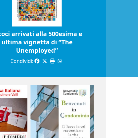
coci arrivati alla 500esima e
ultima vignetta di “The
Unemployed”
Condividi: