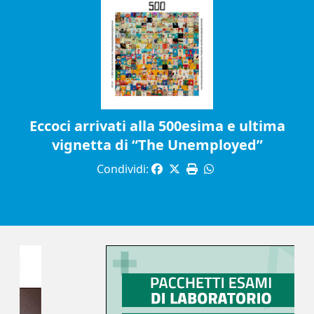
Eccoci arrivati alla 500esima e ultima
vignetta di “The Unemployed”
Condividi: