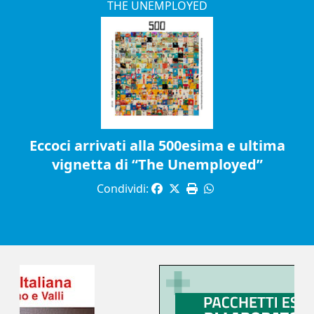
THE UNEMPLOYED
Eccoci arrivati alla 500esima e ultima
vignetta di “The Unemployed”
Condividi: