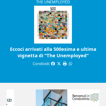
THE UNEMPLOYED
Eccoci arrivati alla 500esima e ultima
vignetta di “The Unemployed”
Condividi: