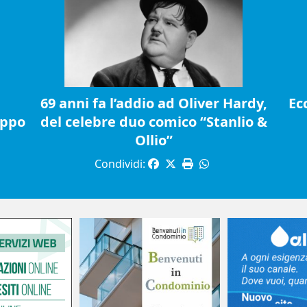
69 anni fa l’addio ad Oliver Hardy,
Ec
ippo
del celebre duo comico “Stanlio &
Ollio”
Condividi: