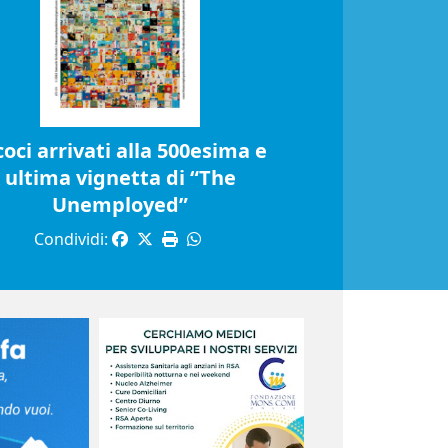
coci arrivati alla 500esima e
ultima vignetta di “The
Unemployed”
Condividi: