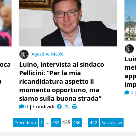
Agostino Nicolò
Lui
voca
Luino, intervista al sindaco
met
a
Pellicini: “Per la mia
app
a
ricandidatura aspetto il
imp
momento opportuno, ma
0
siamo sulla buona strada”
0
|
Condividi:
…
435
…
Precedenti
1
434
436
442
Successivi