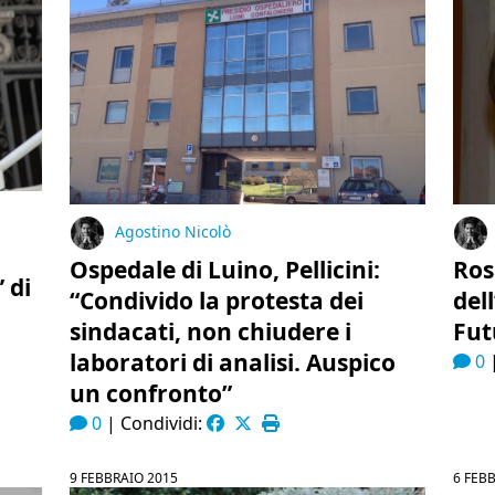
Agostino Nicolò
Ospedale di Luino, Pellicini:
Ros
 di
“Condivido la protesta dei
del
sindacati, non chiudere i
Fut
laboratori di analisi. Auspico
0
un confronto”
0
|
Condividi:
9 FEBBRAIO 2015
6 FEB