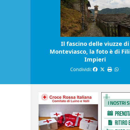
Il fascino delle viuzze di
Monteviasco, la foto è di Fil
Impieri
Condividi: