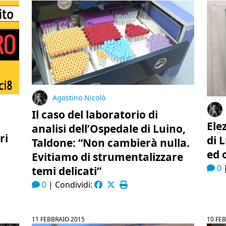
Agostino Nicolò
Il caso del laboratorio di
Ele
analisi dell’Ospedale di Luino,
ri
di 
Taldone: “Non cambierà nulla.
ed 
Evitiamo di strumentalizzare
0
temi delicati”
0
|
Condividi:
11 FEBBRAIO 2015
10 FE