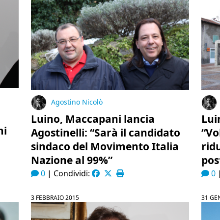
Agostino Nicolò
Luino, Maccapani lancia
Luin
mi
Agostinelli: “Sarà il candidato
“Vo
sindaco del Movimento Italia
ridu
Nazione al 99%”
pos
0
|
Condividi:
0
3 FEBBRAIO 2015
31 GE