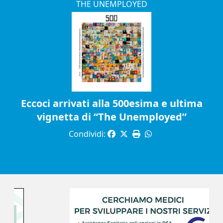
THE UNEMPLOYED
Eccoci arrivati alla 500esima e ultima
vignetta di “The Unemployed”
Condividi: