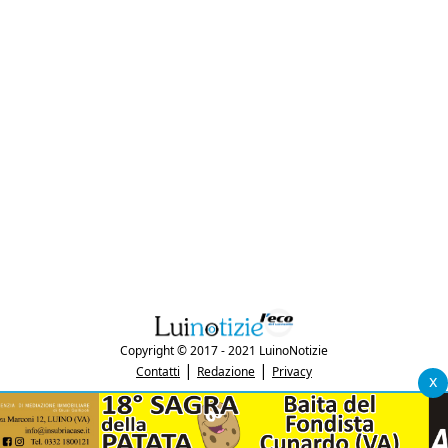
Copyright © 2017 - 2021 LuinoNotizie
|
|
Contatti
Redazione
Privacy
x
"Luinonotizie.it è una testata giornalistica iscritta al Registro Stampa del
tribunale di Varese al n. 5/2017 in data 29/6/2017"
P.IVA: 03433740127