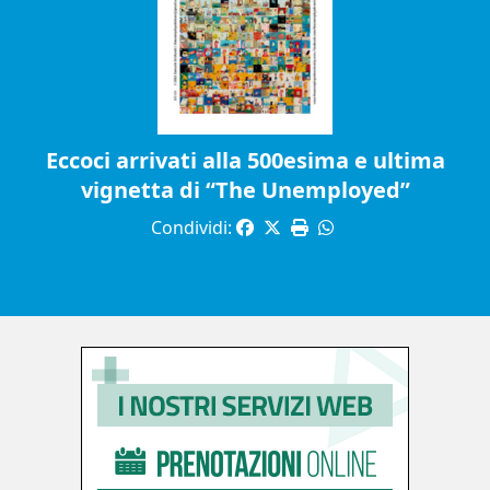
Eccoci arrivati alla 500esima e ultima
vignetta di “The Unemployed”
Condividi: