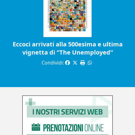
Eccoci arrivati alla 500esima e ultima
vignetta di “The Unemployed”
Condividi: