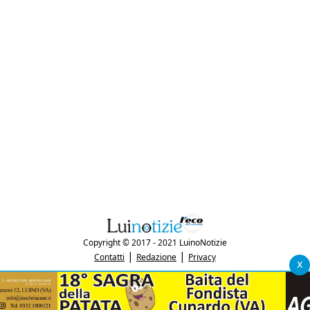
Copyright © 2017 - 2021 LuinoNotizie
|
|
Contatti
Redazione
Privacy
x
"Luinonotizie.it è una testata giornalistica iscritta al Registro Stampa del
tribunale di Varese al n. 5/2017 in data 29/6/2017"
P.IVA: 03433740127