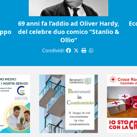
69 anni fa l’addio ad Oliver Hardy,
Ec
ippo
del celebre duo comico “Stanlio &
Ollio”
Condividi: