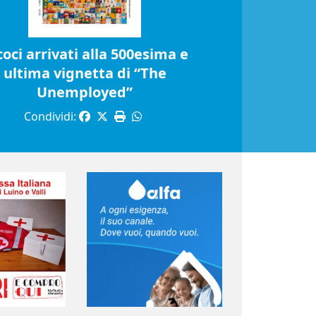
coci arrivati alla 500esima e
ultima vignetta di “The
Unemployed”
Condividi: