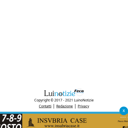
Copyright © 2017 - 2021 LuinoNotizie
|
|
Contatti
Redazione
Privacy
x
"Luinonotizie.it è una testata giornalistica iscritta al Registro Stampa del
tribunale di Varese al n. 5/2017 in data 29/6/2017"
P.IVA: 03433740127