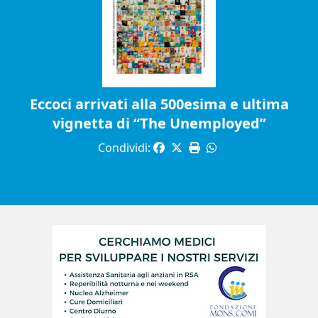
Eccoci arrivati alla 500esima e ultima
vignetta di “The Unemployed”
Condividi: