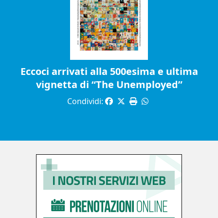
Eccoci arrivati alla 500esima e ultima
vignetta di “The Unemployed”
Condividi: