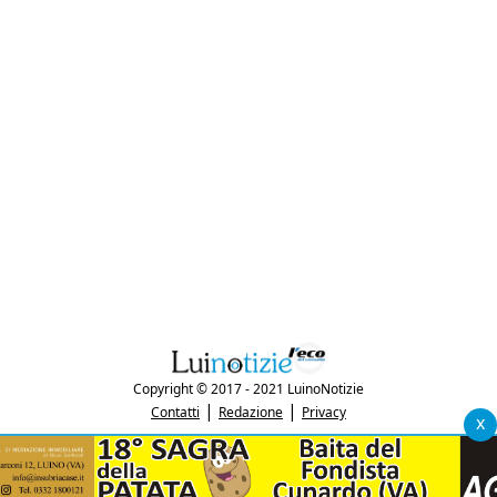
Copyright © 2017 - 2021 LuinoNotizie
|
|
Contatti
Redazione
Privacy
x
"Luinonotizie.it è una testata giornalistica iscritta al Registro Stampa del
tribunale di Varese al n. 5/2017 in data 29/6/2017"
P.IVA: 03433740127